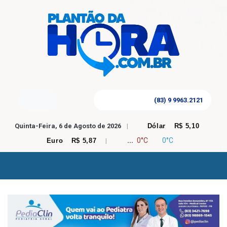
(83) 9 9963.2121
Quinta-Feira, 6 de Agosto de 2026
|
Dólar
R$ 5,10
...
0°C
0°C
Euro
R$ 5,87
|